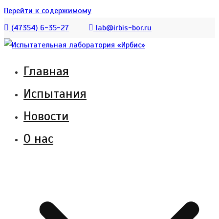
Перейти к содержимому
(47354) 6-35-27
lab@irbis-bor.ru
Главная
Испытательная лаборатория АО «Ирбис»
Испытательная лаборатория
Испытания
создана для испытания котельного
«Ирбис»
оборудования и обеспечения полного
Новости
комплекса услуг по сертификации
О нас
продукции.