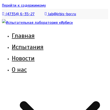
Перейти к содержимому
(47354) 6-35-27
lab@irbis-bor.ru
Главная
Испытательная лаборатория АО «Ирбис»
Испытательная лаборатория
Испытания
создана для испытания котельного
«Ирбис»
оборудования и обеспечения полного
Новости
комплекса услуг по сертификации
О нас
продукции.