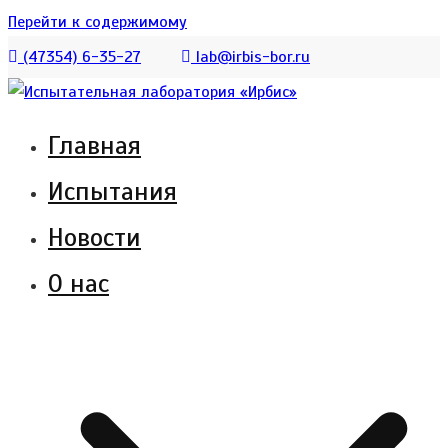
Перейти к содержимому
(47354) 6-35-27
lab@irbis-bor.ru
Главная
Испытательная лаборатория АО «Ирбис»
Испытательная лаборатория
Испытания
создана для испытания котельного
«Ирбис»
оборудования и обеспечения полного
Новости
комплекса услуг по сертификации
О нас
продукции.