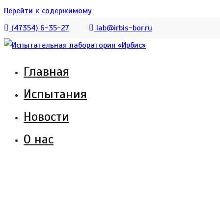
Перейти к содержимому
(47354) 6-35-27
lab@irbis-bor.ru
Главная
Испытательная лаборатория АО «Ирбис» 
Испытательная лаборатория «И
Испытания
услуг по сертификации продукции.
Новости
О нас