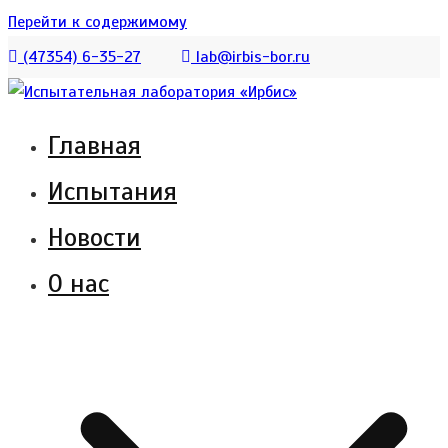
Перейти к содержимому
(47354) 6-35-27
lab@irbis-bor.ru
Главная
Испытательная лаборатория АО «Ирбис»
Испытательная лаборатория
Испытания
создана для испытания котельного
«Ирбис»
оборудования и обеспечения полного
Новости
комплекса услуг по сертификации
О нас
продукции.