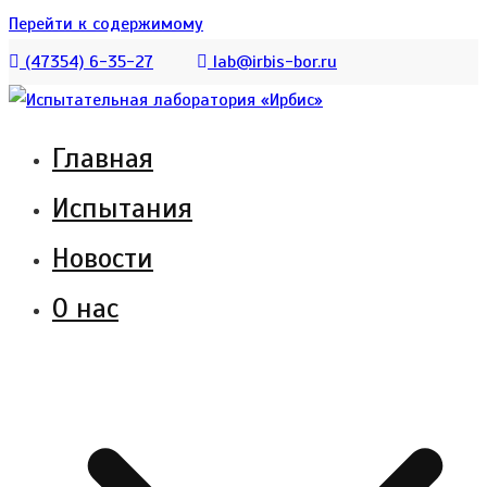
Перейти к содержимому
(47354) 6-35-27
lab@irbis-bor.ru
Главная
Испытательная лаборатория АО «Ирбис»
Испытательная лаборатория
Испытания
создана для испытания котельного
«Ирбис»
оборудования и обеспечения полного
Новости
комплекса услуг по сертификации
О нас
продукции.